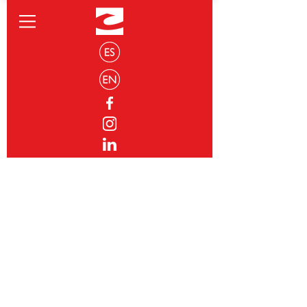
Interpretación
Simultánea
"Traducir es producir con medios
diferentes efectos análogos " - Paul Valéry
Siendo este servicio el motivo del